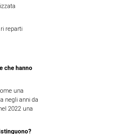
izzata
ri reparti
ve che hanno
 come una
ta negli anni da
e nel 2022 una
distinguono?