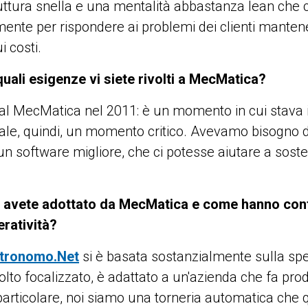
uttura snella e una mentalità abbastanza lean che c
mente per rispondere ai problemi dei clienti mante
i costi.
uali esigenze vi siete rivolti a MecMatica?
i al MecMatica nel 2011: è un momento in cui stava 
ale, quindi, un momento critico. Avevamo bisogno d
 software migliore, che ci potesse aiutare a soste
i avete adottato da MecMatica e come hanno cont
eratività?
tronomo.Net
si è basata sostanzialmente sulla spe
olto focalizzato, è adattato a un'azienda che fa pr
articolare, noi siamo una torneria automatica che q