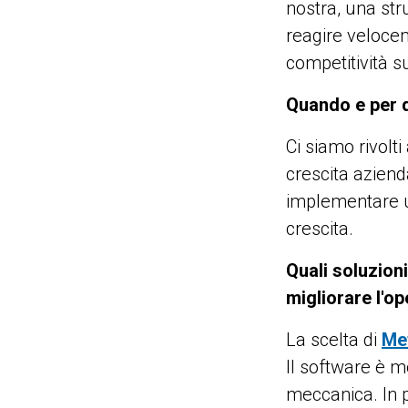
nostra, una str
reagire veloce
competitività su
Quando e per q
Ci siamo rivolt
crescita aziend
implementare un
crescita.
Quali soluzion
migliorare l'op
La scelta di
Me
Il software è m
meccanica. In p