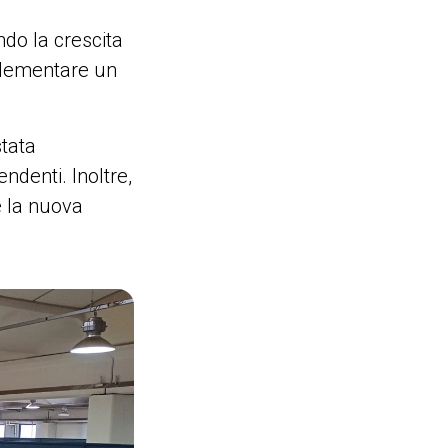
ndo la crescita
plementare un
stata
denti. Inoltre,
e la nuova