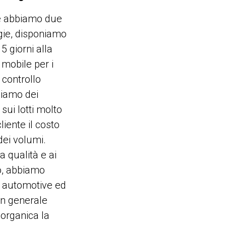
ve abbiamo due
ogie, disponiamo
5 giorni alla
 mobile per i
 controllo
biamo dei
sui lotti molto
liente il costo
dei volumi.
a qualità e ai
io, abbiamo
e automotive ed
 in generale
organica la