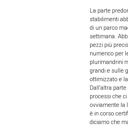
La parte predo
stabilimenti ab
di un parco macc
settimana. Abbi
pezzi più preci
numerico per l
plurimandrini m
grandi e sulle g
ottimizzato e l
Dall'altra parte
processi che ci
ovviamente la I
è in corso cert
diciamo che ma