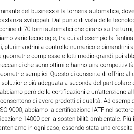
minante del business è la torneria automatica, do
bastanza sviluppati. Dal punto di vista delle tecnol
hine di 70 torni automatici che girano su tre turni, 
amo varie tecnologie, tra cui ad esempio la fantina
si, plurimandrini a controllo numerico e bimandrini a
e geometrie complesse e lotti medio-grandi; poi ab
eccanici che sono ottimi e hanno una competitività 
eometrie semplici. Questo ci consente di offrire al c
a soluzione più adeguata a seconda del particolare 
 abbiamo però delle certificazioni e un'attenzione all
 consentono di avere prodotti di qualità. Ad esemp
SO 9000, abbiamo la certificazione IATF nel settor
ificazione 14000 per la sostenibilità ambientale. Più
nteniamo in ogni caso, essendo stata una crescita 