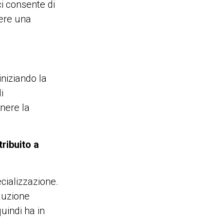
i consente di
nere una
iniziando la
i
nere la
ribuito a
cializzazione.
oduzione
uindi ha in