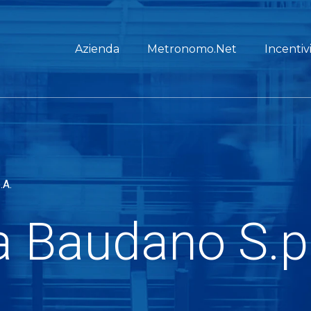
Azienda
Metronomo.Net
Incentiv
.A.
 Baudano S.p