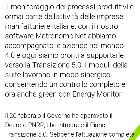
Il monitoraggio dei processi produttivi è
Contab
ormai parte dell’attività delle imprese
CRM
manifatturiere italiane: con il nostro
Colwin
software Metronomo.Net abbiamo
Energy Monitor
accompagnato le aziende nel mondo
ITALIANO
Metronomo.Net App
4.0 e oggi siamo pronti a supportarle
verso la Transizione 5.0. I moduli della
suite lavorano in modo sinergico,
consentendo un controllo completo e
ora anche green con Energy Monitor.
Il 26 febbraio il Governo ha approvato il
Decreto PNRR, che introduce il Piano
Transizione 5.0. Sebbene l'attuazione completa