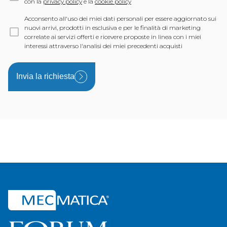
con la
privacy policy
e la
cookie policy
Acconsento all'uso dei miei dati personali per essere aggiornato sui
nuovi arrivi, prodotti in esclusiva e per le finalità di marketing
correlate ai servizi offerti e ricevere proposte in linea con i miei
interessi attraverso l'analisi dei miei precedenti acquisti
Invia la richiesta