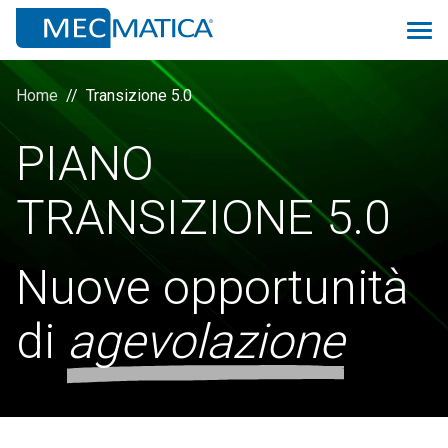
Home
Transizione 5.0
PIANO
Panoramica
TRANSIZIONE 5.0
Monitoring 4.0
Proconsolle
Nuove opportunità
Scheduler
di
agevolazione
Prev
Quality
Logistic&MRP
ManuMac