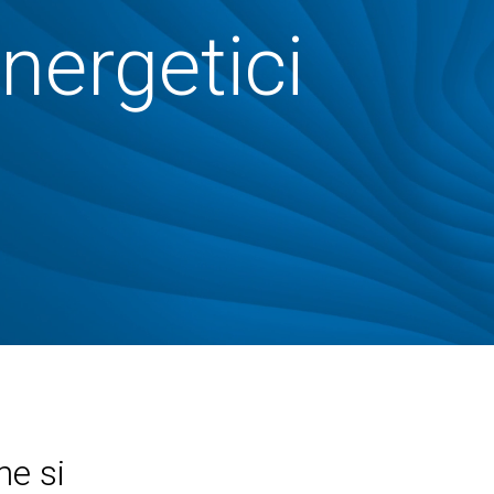
nergetici
e si