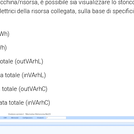
ina/risorsa, è possibile sia visualizzare lo storic
trici della risorsa collegata, sulla base di specifici
nWh)
Wh)
 totale (outVArhL)
a totale (inVArhL)
a totale (outVArhC)
ta totale (inVArhC)