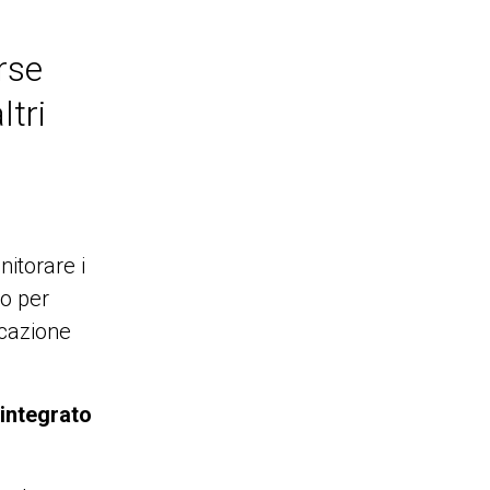
rse
ltri
nitorare i
o per
icazione
integrato