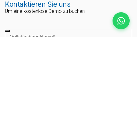
Kontaktieren Sie uns
Um eine kostenlose Demo zu buchen
*
Ich erkläre mich damit einverstanden, dass meine
personenbezogenen Daten im Einklang mit der
privacy policy
und
der
cookie policy
verwendet werden. Ich bin damit einverstanden,
dass meine personenbezogenen Daten verwendet werden, um