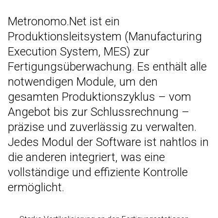
Contab
Metronomo.Net ist ein
CRM
DEUTSCH
ENGLISH
FRANÇAIS
ITALIANO
Produktionsleitsystem (Manufacturing
Colwin
Execution System, MES) zur
Energy Monitor
Fertigungsüberwachung. Es enthält alle
notwendigen Module, um den
Metronomo.Net App
gesamten Produktionszyklus – vom
Angebot bis zur Schlussrechnung –
präzise und zuverlässig zu verwalten.
Jedes Modul der Software ist nahtlos in
die anderen integriert, was eine
vollständige und effiziente Kontrolle
ermöglicht.