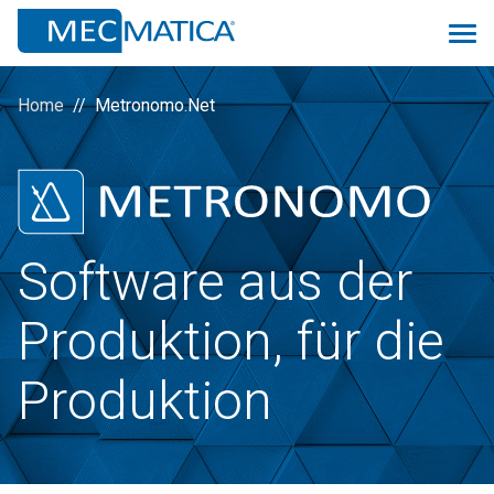
Home
Metronomo.Net
Überblick
Monitoring 4.0
Software aus der
Proconsolle
Produktion, für die
Scheduler
Prev
Produktion
Quality
Logistic&MRP
ManuMac