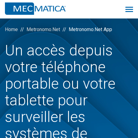
Home
Metronomo.Net
Metronomo.Net App
Un accès depuis
Overview
votre téléphone
Monitoring 4.0
portable ou votre
Proconsolle
Scheduler
tablette pour
Prev
surveiller les
Quality
Logistic&MRP
systèmes de
ManuMac