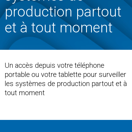
production partout
Contab
CRM
DEUTSCH
ENGLISH
FRANÇAIS
ITALIANO
et à tout moment
Colwin
Energy Monitor
Metronomo.Net App
Un accès depuis votre téléphone
portable ou votre tablette pour surveiller
les systèmes de production partout et à
tout moment